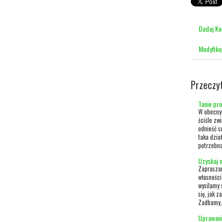
Dodaj K
Modyfiku
Przeczy
Tanie pr
W obecnyc
ściśle zw
odnieść s
taka dzia
potrzebna 
Uzyskaj n
Zapraszam
własności
wysilamy 
się, jak 
Zadbamy, 
Uprawani