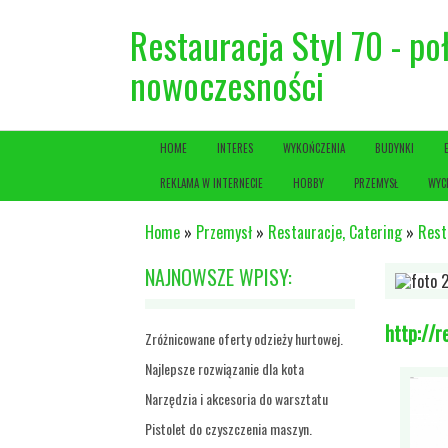
Restauracja Styl 70 - poł
nowoczesności
HOME
INTERES
WYKOŃCZENIA
BUDYNKI
REKLAMA W INTERNECIE
HOBBY
PRZEMYSŁ
WYC
Home
»
Przemysł
»
Restauracje, Catering
»
Rest
NAJNOWSZE WPISY:
http://r
Zróżnicowane oferty odzieży hurtowej.
Najlepsze rozwiązanie dla kota
Narzędzia i akcesoria do warsztatu
Pistolet do czyszczenia maszyn.