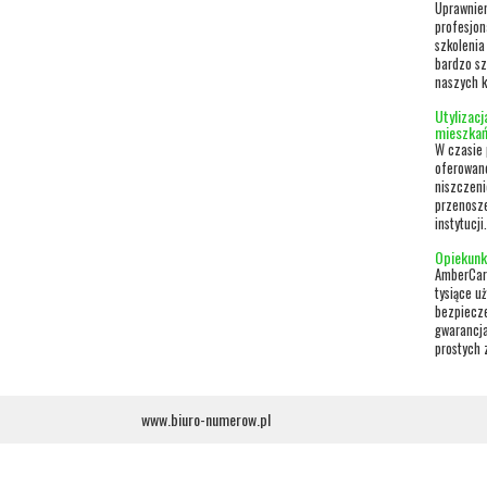
Uprawnien
profesjon
szkolenia
bardzo sz
naszych k
Utylizac
mieszka
W czasie 
oferowane
niszczeni
przenosze
instytucji
Opiekunk
AmberCare
tysiące u
bezpiecze
gwarancja
prostych 
www.biuro-numerow.pl