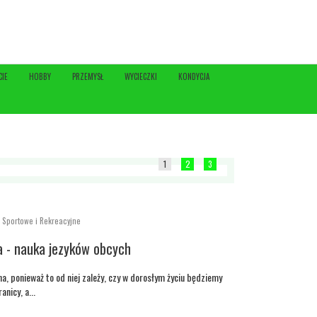
CIE
HOBBY
PRZEMYSŁ
WYCIECZKI
KONDYCJA
1
2
3
a Sportowe i Rekreacyjne
 - nauka jezyków obcych
a, ponieważ to od niej zależy, czy w dorosłym życiu będziemy
nicy, a...