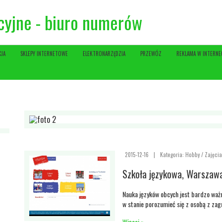
cyjne - biuro numerów
CJA
SKLEPY INTERNETOWE
ELEKTRONARZĘDZIA
PRZEWÓZ
REKLAMA W INTERNE
2015-12-16
|
Kategoria: Hobby / Zajęci
Szkoła językowa, Warszawa
Nauka języków obcych jest bardzo ważn
w stanie porozumieć się z osobą z zagra
Więcej »