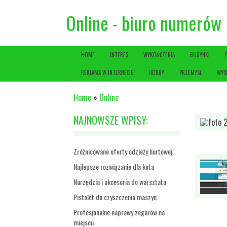
Online - biuro numerów
HOME
INTERES
WYKOŃCZENIA
BUDYNKI
REKLAMA W INTERNECIE
HOBBY
PRZEMYSŁ
WYC
Home
»
Online
NAJNOWSZE WPISY:
Zróżnicowane oferty odzieży hurtowej.
Najlepsze rozwiązanie dla kota
Narzędzia i akcesoria do warsztatu
Pistolet do czyszczenia maszyn.
Profesjonalne naprawy zegarów na
miejscu