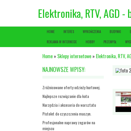
Elektronika, RTV, AGD -
HOME
INTERES
WYKOŃCZENIA
BUDYNKI
REKLAMA W INTERNECIE
HOBBY
PRZEMYSŁ
WYC
Home
»
Sklepy internetowe
»
Elektronika, RTV, A
NAJNOWSZE WPISY:
Zróżnicowane oferty odzieży hurtowej.
Najlepsze rozwiązanie dla kota
Narzędzia i akcesoria do warsztatu
Pistolet do czyszczenia maszyn.
Profesjonalne naprawy zegarów na
miejscu