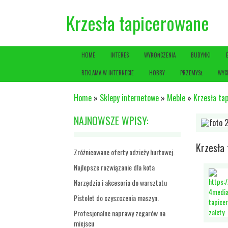
Krzesła tapicerowane
HOME
INTERES
WYKOŃCZENIA
BUDYNKI
REKLAMA W INTERNECIE
HOBBY
PRZEMYSŁ
WYC
Home
»
Sklepy internetowe
»
Meble
»
Krzesła ta
NAJNOWSZE WPISY:
Krzesła
Zróżnicowane oferty odzieży hurtowej.
Najlepsze rozwiązanie dla kota
Narzędzia i akcesoria do warsztatu
Pistolet do czyszczenia maszyn.
Profesjonalne naprawy zegarów na
miejscu