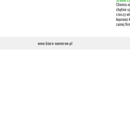
Chemia ni
chętnie s
rzeczy wła
kupować k
samej firm
www.biuro-numerow.pl