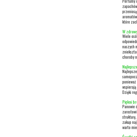
Perfumy A
zapachów 
przeniosą
aromatów.
które zac
W zdrowy
Wiele osó
odpowiedn
naszych n
zniekszta
choroby n
Najlepsze
Najlepsze
samopoczu
ponieważ 
wspierają
Dzięki re
Piękni b
Panowie d
zarostowi
strukturę
zakup naj
warto mie
Środki c