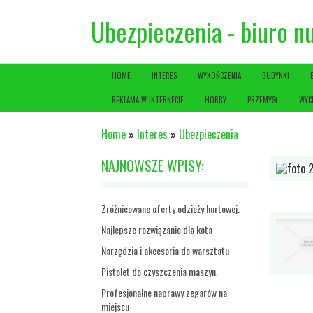
Ubezpieczenia - biuro 
HOME
INTERES
WYKOŃCZENIA
BUDYNKI
REKLAMA W INTERNECIE
HOBBY
PRZEMYSŁ
WYC
Home
»
Interes
»
Ubezpieczenia
NAJNOWSZE WPISY:
Zróżnicowane oferty odzieży hurtowej.
Najlepsze rozwiązanie dla kota
Narzędzia i akcesoria do warsztatu
Pistolet do czyszczenia maszyn.
Profesjonalne naprawy zegarów na
miejscu