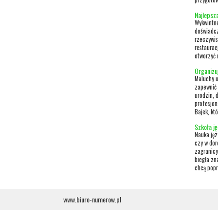
Najlepsza
Wykwintne
doświadcz
rzeczywis
restaurac
otworzyć 
Organizu
Maluchy u
zapewnić 
urodzin, 
profesjon
Bajek, kt
Szkoła j
Nauka jęz
czy w dor
zagranicy
biegła zn
chcą popra
www.biuro-numerow.pl