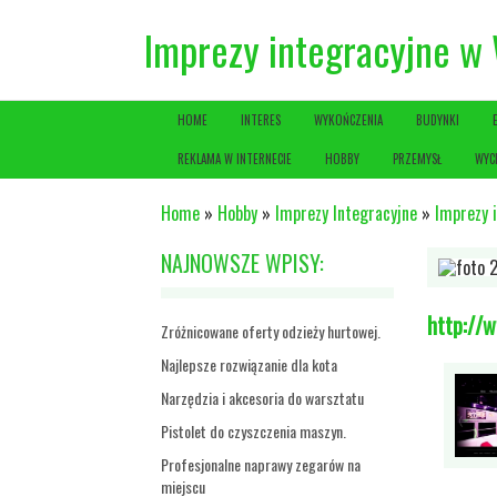
Imprezy integracyjne w
HOME
INTERES
WYKOŃCZENIA
BUDYNKI
REKLAMA W INTERNECIE
HOBBY
PRZEMYSŁ
WYC
Home
»
Hobby
»
Imprezy Integracyjne
»
Imprezy 
NAJNOWSZE WPISY:
http://
Zróżnicowane oferty odzieży hurtowej.
Najlepsze rozwiązanie dla kota
Narzędzia i akcesoria do warsztatu
Pistolet do czyszczenia maszyn.
Profesjonalne naprawy zegarów na
miejscu