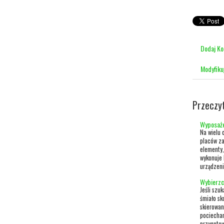
Dodaj K
Modyfiku
Przeczy
Wyposaże
Na wielu 
placów za
elementy,
wykonuje 
urządzeni
Wybierzci
Jeśli szu
śmiało sk
skierowan
pociecham
przygotow