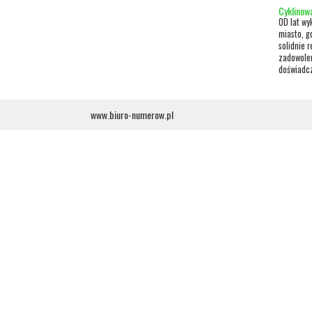
Cyklinow
OD lat wy
miasto, g
solidnie 
zadowolen
doświadcz
www.biuro-numerow.pl