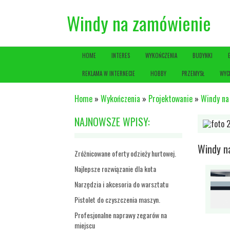
Windy na zamówienie
HOME
INTERES
WYKOŃCZENIA
BUDYNKI
REKLAMA W INTERNECIE
HOBBY
PRZEMYSŁ
WYC
Home
»
Wykończenia
»
Projektowanie
»
Windy na
NAJNOWSZE WPISY:
Windy n
Zróżnicowane oferty odzieży hurtowej.
Najlepsze rozwiązanie dla kota
Narzędzia i akcesoria do warsztatu
Pistolet do czyszczenia maszyn.
Profesjonalne naprawy zegarów na
miejscu