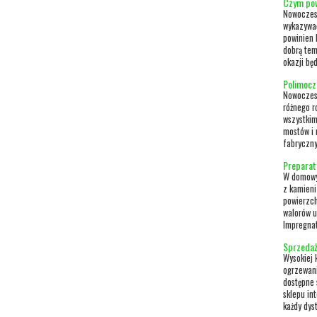
Czym pow
Nowoczesn
wykazywa
powinien 
dobrą tem
okazji bę
Polimocz
Nowoczesn
różnego r
wszystkim
mostów i 
fabryczny
Preparat
W domowy
z kamieni
powierzch
walorów 
Impregnat
Sprzedaż
Wysokiej 
ogrzewani
dostępne 
sklepu in
każdy dyst