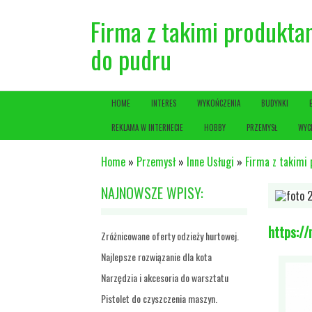
Firma z takimi produkta
do pudru
HOME
INTERES
WYKOŃCZENIA
BUDYNKI
REKLAMA W INTERNECIE
HOBBY
PRZEMYSŁ
WYC
Home
»
Przemysł
»
Inne Usługi
»
Firma z takimi 
NAJNOWSZE WPISY:
https://
Zróżnicowane oferty odzieży hurtowej.
Najlepsze rozwiązanie dla kota
Narzędzia i akcesoria do warsztatu
Pistolet do czyszczenia maszyn.