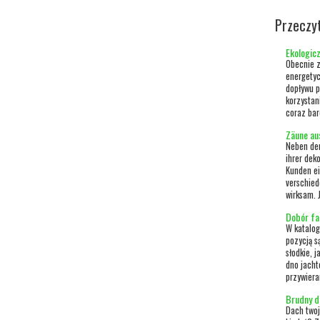
Przeczy
Ekologicz
Obecnie z
energetyc
dopływu p
korzystan
coraz bar
Zäune aus
Neben der
ihrer dek
Kunden ei
verschied
wirksam. 
Dobór fa
W katalog
pozycją s
słodkie, 
dno jacht
przywiera
Brudny da
Dach twoj