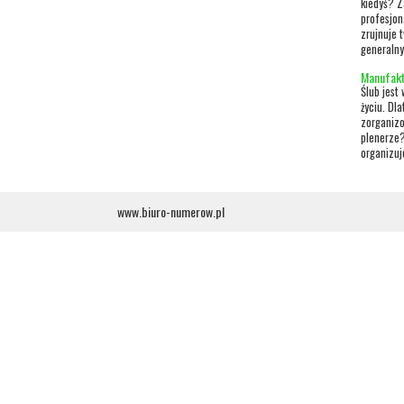
kiedyś? Z
profesjon
zrujnuje 
generalny
Manufakt
Ślub jest
życiu. Dla
zorganizo
plenerze?
organizuj
www.biuro-numerow.pl