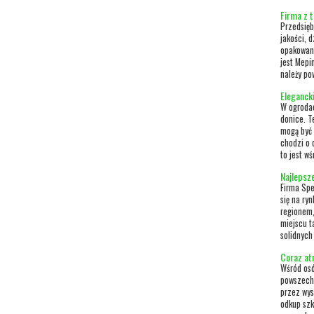
Firma z 
Przedsięb
jakości, 
opakowani
jest Mepi
należy pow
Eleganck
W ogroda
donice. T
mogą być 
chodzi o 
to jest w
Najlepsz
Firma Sped
się na ry
regionem,
miejscu t
solidnych
Coraz atr
Wśród os
powszechn
przez wys
odkup szk