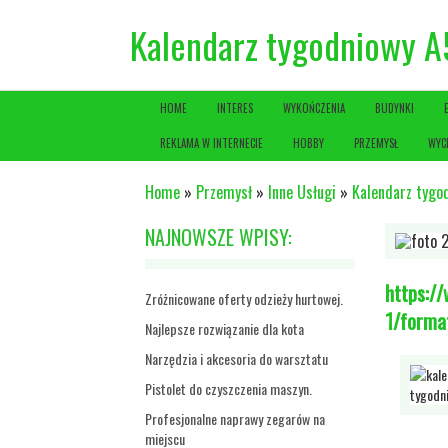
Kalendarz tygodniowy A
HOME
INTERES
WYKOŃCZENIA
BUDYNKI
REKLAMA W INTERNECIE
HOBBY
PRZEMYSŁ
WYC
Home
»
Przemysł
»
Inne Usługi
»
Kalendarz tygo
NAJNOWSZE WPISY:
https://
Zróżnicowane oferty odzieży hurtowej.
1/forma
Najlepsze rozwiązanie dla kota
Narzędzia i akcesoria do warsztatu
Pistolet do czyszczenia maszyn.
Profesjonalne naprawy zegarów na
miejscu