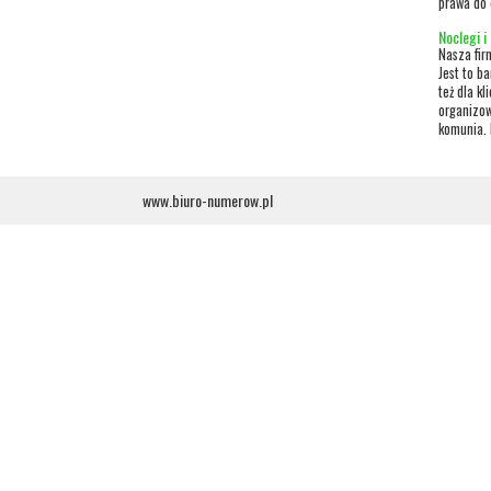
prawa do 
Noclegi i
Nasza fir
Jest to b
też dla k
organizow
komunia. 
www.biuro-numerow.pl