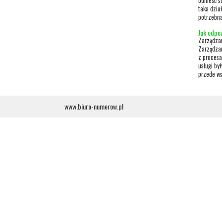
odnieść s
taka dzia
potrzebna 
Jak odpo
Zarządzan
Zarządzan
z procesa
usługi by
przede w
www.biuro-numerow.pl