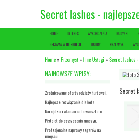
Secret lashes - najlepsz
HOME
INTERES
WYKOŃCZENIA
BUDYNKI
REKLAMA W INTERNECIE
HOBBY
PRZEMYSŁ
WYC
Home
»
Przemysł
»
Inne Usługi
»
Secret lashes -
NAJNOWSZE WPISY:
Secret l
Zróżnicowane oferty odzieży hurtowej.
Najlepsze rozwiązanie dla kota
Narzędzia i akcesoria do warsztatu
Pistolet do czyszczenia maszyn.
Profesjonalne naprawy zegarów na
miejscu