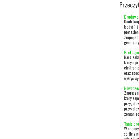
Przeczy
Brudny da
Dach twoj
kiedyś? Z
profesjon
zrujnuje 
generalny
Profesjo
Nasz zakł
którym p
elektroni
oraz spec
wykryć wy
Nowoczes
Zapraszam
który zap
przygotow
przygotow
zorganizo
Tanie pr
W obecnyc
ściśle zw