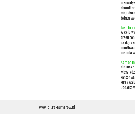
przewidyw
charakter
misji dan
świata wy
Jaka fir
W celu wy
przejrzen
na dojrze
umożliwia
posiada w
Kantor i
Nie masz 
wiesz gdz
kantor wa
kursy wal
Dodatkowo 
www.biuro-numerow.pl