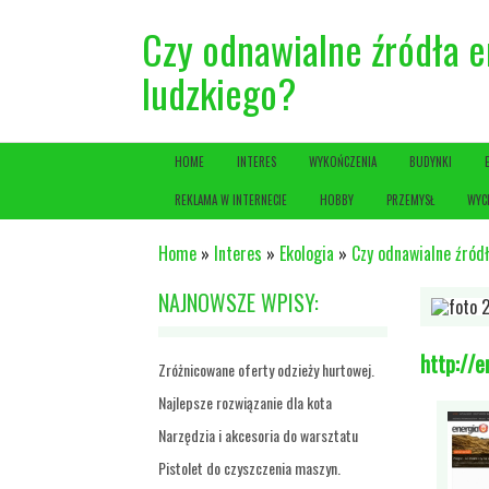
Czy odnawialne źródła en
ludzkiego?
HOME
INTERES
WYKOŃCZENIA
BUDYNKI
REKLAMA W INTERNECIE
HOBBY
PRZEMYSŁ
WYC
Home
»
Interes
»
Ekologia
»
Czy odnawialne źródł
NAJNOWSZE WPISY:
http://e
Zróżnicowane oferty odzieży hurtowej.
Najlepsze rozwiązanie dla kota
Narzędzia i akcesoria do warsztatu
Pistolet do czyszczenia maszyn.