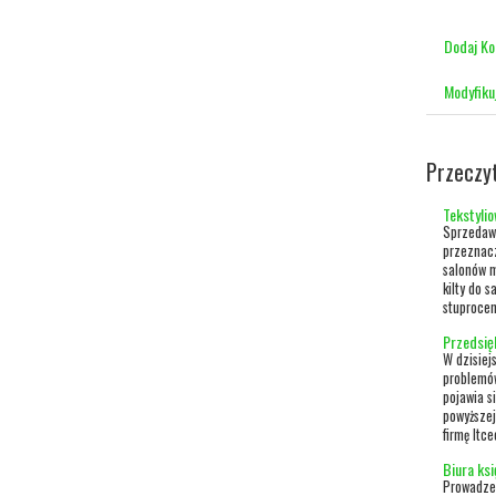
Dodaj K
Modyfiku
Przeczy
Tekstylio
Sprzedawc
przeznacz
salonów m
kilty do 
stuprocen
Przedsię
W dzisiej
problemów
pojawia s
powyższej
firmę Itce
Biura ks
Prowadzen