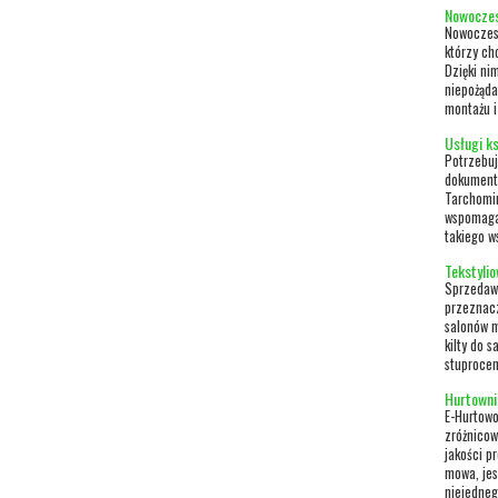
Nowoczes
Nowoczesn
którzy ch
Dzięki ni
niepożąda
montażu i
Usługi k
Potrzebuj
dokumenta
Tarchomin
wspomaga
takiego ws
Tekstylio
Sprzedawc
przeznacz
salonów m
kilty do 
stuprocen
Hurtownia
E-Hurtowo
zróżnicow
jakości p
mowa, jes
niejedneg