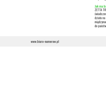
Jak ma b
ZETTA TRA
świadczen
działa na 
międzynar
do państw
www.biuro-numerow.pl