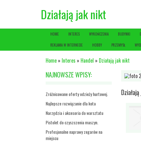
Działają jak nikt
HOME
INTERES
WYKOŃCZENIA
BUDYNKI
REKLAMA W INTERNECIE
HOBBY
PRZEMYSŁ
WYC
Home
»
Interes
»
Handel
»
Działają jak nikt
NAJNOWSZE WPISY:
Działają 
Zróżnicowane oferty odzieży hurtowej.
Najlepsze rozwiązanie dla kota
Narzędzia i akcesoria do warsztatu
Pistolet do czyszczenia maszyn.
Profesjonalne naprawy zegarów na
miejscu