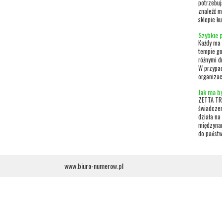
potrzebuj
znaleźć m
sklepie ku
Szybkie p
Każdy ma 
tempie go
różnymi d
W przypad
organizac
Jak ma b
ZETTA TRA
świadczen
działa na 
międzynar
do państw
www.biuro-numerow.pl