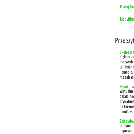
Dodaj K
Modyfiku
Przeczy
Ekologic
Pięknie z
niezwykle
to idealn
i emocje,
Niezależni
Rewit - w
Wirtualne
działalno
prywatnoś
na tereni
handlowo-
Zdecydow
Obecnie r
najnowocz