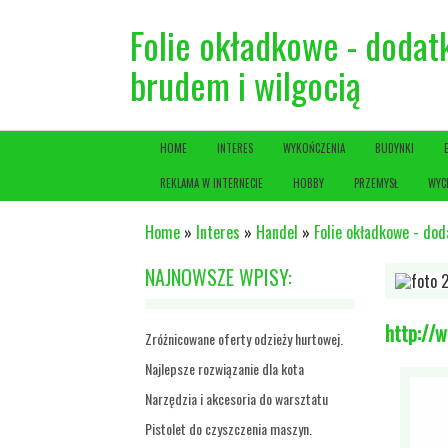
Folie okładkowe - dodat
brudem i wilgocią
HOME
INTERES
WYKOŃCZENIA
BUDYNKI
REKLAMA W INTERNECIE
HOBBY
PRZEMYSŁ
WYC
Home
»
Interes
»
Handel
»
Folie okładkowe - do
NAJNOWSZE WPISY:
http://w
Zróżnicowane oferty odzieży hurtowej.
Najlepsze rozwiązanie dla kota
Narzędzia i akcesoria do warsztatu
Pistolet do czyszczenia maszyn.