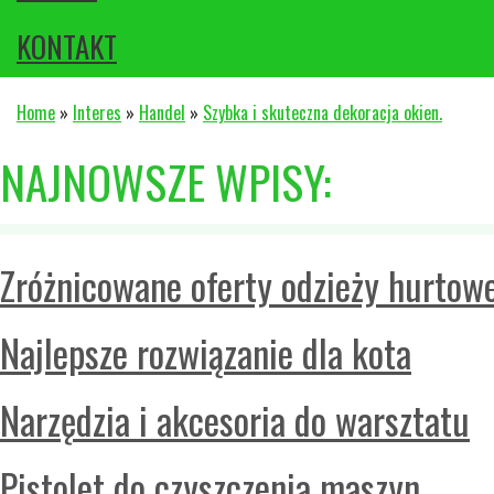
KONTAKT
Home
»
Interes
»
Handel
»
Szybka i skuteczna dekoracja okien.
NAJNOWSZE WPISY:
Zróżnicowane oferty odzieży hurtowe
Najlepsze rozwiązanie dla kota
Narzędzia i akcesoria do warsztatu
Pistolet do czyszczenia maszyn.