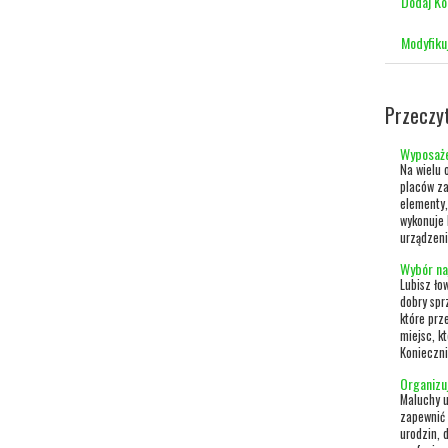
Dodaj K
Modyfiku
Przeczy
Wyposaże
Na wielu 
placów za
elementy,
wykonuje 
urządzeni
Wybór na
Lubisz ło
dobry spr
które prz
miejsc, k
Koniecznie
Organizu
Maluchy u
zapewnić 
urodzin, 