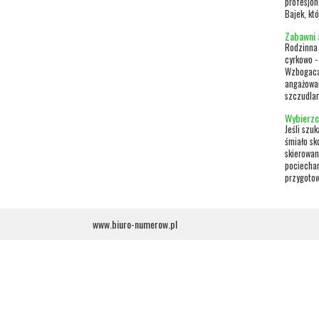
profesjon
Bajek, kt
Zabawni a
Rodzinna 
cyrkowo -
Wzbogacaj
angażowan
szczudlar
Wybierzci
Jeśli szu
śmiało sk
skierowan
pociecham
przygotow
www.biuro-numerow.pl