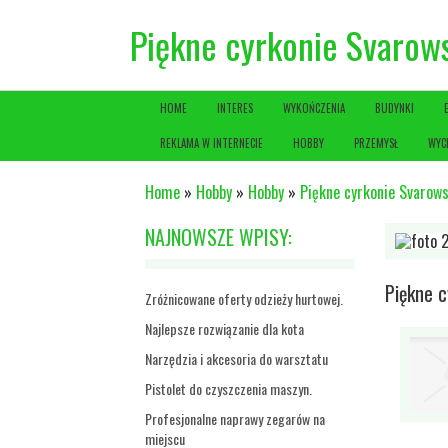
Piękne cyrkonie Svarows
HOME
INTERES
WYKOŃCZENIA
BUDYNKI
REKLAMA W INTERNECIE
HOBBY
PRZEMYSŁ
WYC
Home
»
Hobby
»
Hobby
»
Piękne cyrkonie Svarows
NAJNOWSZE WPISY:
Piękne c
Zróżnicowane oferty odzieży hurtowej.
Najlepsze rozwiązanie dla kota
Narzędzia i akcesoria do warsztatu
Pistolet do czyszczenia maszyn.
Profesjonalne naprawy zegarów na
miejscu