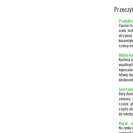
Przeczy
Produkty
Cuccio to
ciała. Je
utrzymać 
kosmetyko
szansę na
Meble ku
Kuchnia j
wspólnych
wyposażon
łatwiej b
doskonale
Sportowe
Buty dams
zmienia, 
czasie, a
często ob
do młodyc
Regał - 
Na rynku
spójnych 