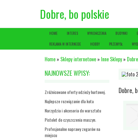
Dobre, bo polskie
HOME
INTERES
WYKOŃCZENIA
BUDYNKI
REKLAMA W INTERNECIE
HOBBY
PRZEMYSŁ
WYC
Home
»
Sklepy internetowe
»
Inne Sklepy
»
Dobre
NAJNOWSZE WPISY:
Dobre, b
Zróżnicowane oferty odzieży hurtowej.
Najlepsze rozwiązanie dla kota
Narzędzia i akcesoria do warsztatu
Pistolet do czyszczenia maszyn.
Profesjonalne naprawy zegarów na
miejscu