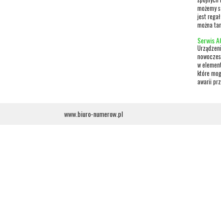
możemy sa
jest rega
można tam
Serwis A
Urządzeni
nowoczesn
w elementy
które mog
awarii pr
www.biuro-numerow.pl