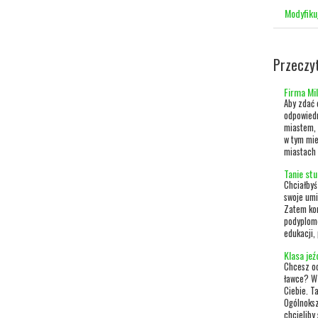
Modyfiku
Przeczy
Firma Mil
Aby zdać 
odpowiedn
miastem, 
w tym mie
miastach 
Tanie st
Chciałbyś
swoje umi
Zatem kon
podyplomo
edukacji,
Klasa je
Chcesz od
ławce? W 
Ciebie. T
Ogólnoksz
chcieliby 