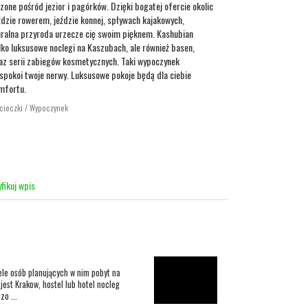
one pośród jezior i pagórków. Dzięki bogatej ofercie okolic
dzie rowerem, jeździe konnej, spływach kajakowych,
uralna przyroda urzecze cię swoim pięknem. Kashubian
ylko luksusowe noclegi na Kaszubach, ale również basen,
raz serii zabiegów kosmetycznych. Taki wypoczynek
 uspokoi twoje nerwy. Luksusowe pokoje będą dla ciebie
mfortu.
ycieczki / Wypoczynek
fikuj wpis
ele osób planujących w nim pobyt na
 jest Krakow, hostel lub hotel nocleg
zo ...