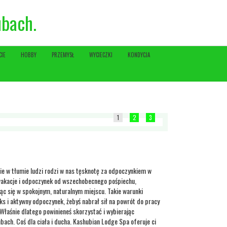
ubach.
CIE
HOBBY
PRZEMYSŁ
WYCIECZKI
KONDYCJA
1
2
3
ie w tłumie ludzi rodzi w nas tęsknotę za odpoczynkiem w
 wakacje i odpoczynek od wszechobecnego pośpiechu,
ąc się w spokojnym, naturalnym miejscu. Takie warunki
aks i aktywny odpoczynek, żebyś nabrał sił na powrót do pracy
Właśnie dlatego powinieneś skorzystać i wybierając
bach. Coś dla ciała i ducha. Kashubian Lodge Spa oferuje ci