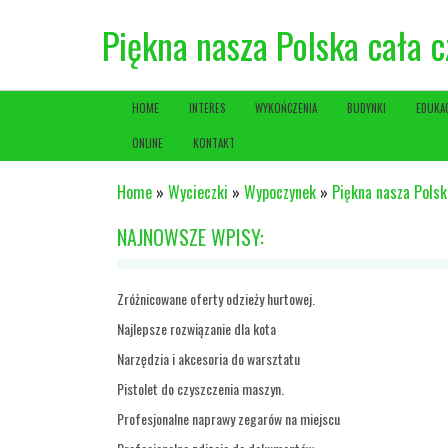
Piękna nasza Polska cała 
HOME
INTERES
WYKOŃCZENIA
BUDYNKI
EDUKA
ONLINE
KONTAKT
Home
»
Wycieczki
»
Wypoczynek
»
Piękna nasza Polsk
NAJNOWSZE WPISY:
Zróżnicowane oferty odzieży hurtowej.
Najlepsze rozwiązanie dla kota
Narzędzia i akcesoria do warsztatu
Pistolet do czyszczenia maszyn.
Profesjonalne naprawy zegarów na miejscu