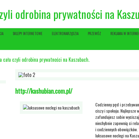
czyli odrobina prywatności na Kasz
CJA
SKLEPY INTERNETOWE
ELEKTRONARZĘDZIA
PRZEWÓZ
REKLAMA W INTERNE
a cała czyli odrobina prywatności na Kaszubach.
http://kashubian.com.pl/
Codzienny pęd i przebywan
ciszy i spokoju. Najlepsze
zafundujesz sobie wyciszaj
niechybnie zapewnią ci rel
i codziennych obowiązków. 
luksusowe noclegi na Kaszu