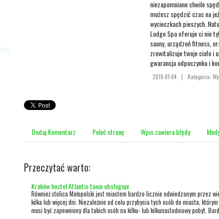
niezapomniane chwile spędz
możesz spędzić czas na jeź
wycieczkach pieszych. Nat
Lodge Spa oferuje ci nie t
sauny, urządzeń fitness, o
zrewitalizuje twoje ciało i
gwarancja odpoczynku i ko
2019-01-04
|
Kategoria: W
Dodaj Komentarz
Poleć stronę
Wpis zawiera błędy
Mody
Przeczytać warto:
Kraków hostel Atlantis tanio obsługuje
Również stolica Małopolski jest miastem bardzo licznie odwiedzanym przez wi
kilka lub więcej dni. Niezależnie od celu przybycia tych osób do miasta, którym
musi być zapewniony dla takich osób na kilku- lub kilkunastodniowy pobyt. Bard