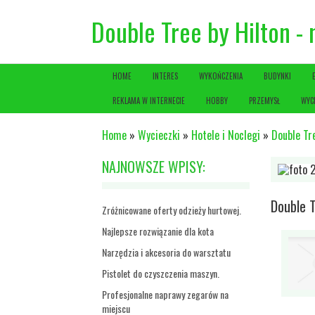
Double Tree by Hilton - 
HOME
INTERES
WYKOŃCZENIA
BUDYNKI
REKLAMA W INTERNECIE
HOBBY
PRZEMYSŁ
WYC
Home
»
Wycieczki
»
Hotele i Noclegi
»
Double Tre
NAJNOWSZE WPISY:
Double T
Zróżnicowane oferty odzieży hurtowej.
Najlepsze rozwiązanie dla kota
Narzędzia i akcesoria do warsztatu
Pistolet do czyszczenia maszyn.
Profesjonalne naprawy zegarów na
miejscu