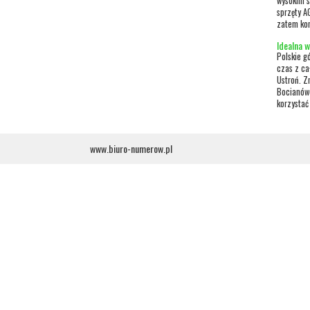
wysokim s
sprzęty AG
zatem kon
Idealna 
Polskie g
czas z ca
Ustroń. Z
Bocianówc
korzystać 
www.biuro-numerow.pl