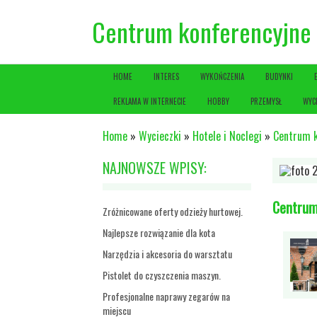
Centrum konferencyjne 
HOME
INTERES
WYKOŃCZENIA
BUDYNKI
REKLAMA W INTERNECIE
HOBBY
PRZEMYSŁ
WYC
Home
»
Wycieczki
»
Hotele i Noclegi
»
Centrum k
NAJNOWSZE WPISY:
Centrum
Zróżnicowane oferty odzieży hurtowej.
Najlepsze rozwiązanie dla kota
Narzędzia i akcesoria do warsztatu
Pistolet do czyszczenia maszyn.
Profesjonalne naprawy zegarów na
miejscu