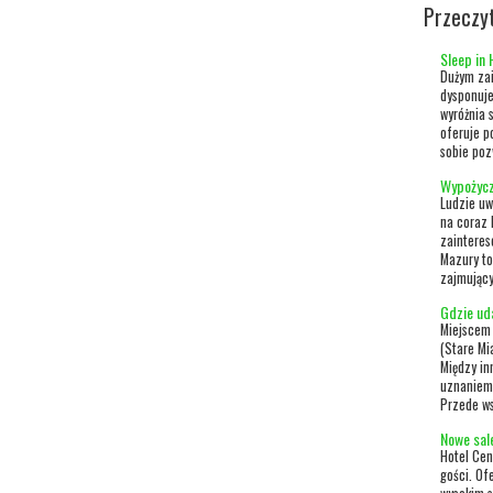
Przeczy
Sleep in
Dużym zai
dysponuje
wyróżnia 
oferuje p
sobie poz
Wypożycz
Ludzie uw
na coraz 
zainteres
Mazury to
zajmujący
Gdzie ud
Miejscem 
(Stare Mi
Między i
uznaniem
Przede ws
Nowe sal
Hotel Cen
gości. Of