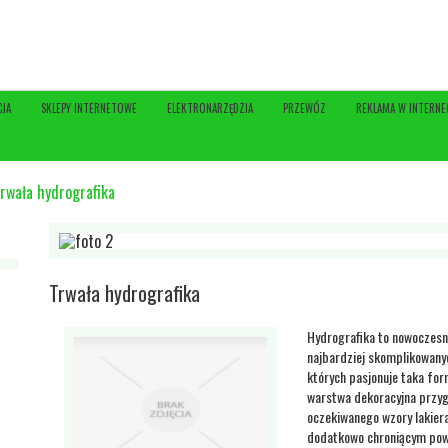
CJA
SKLEPY INTERNETOWE
ELEKTRONARZĘDZIA
PRZEWÓZ
REKLAMA W INTERNE
rwała hydrografika
Trwała hydrografika
Hydrografika to nowoczesn
najbardziej skomplikowany
których pasjonuje taka for
warstwa dekoracyjna przyg
oczekiwanego wzory lakier
dodatkowo chroniącym powl