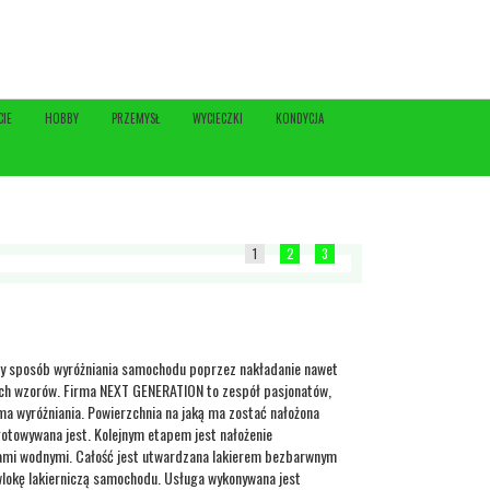
CIE
HOBBY
PRZEMYSŁ
WYCIECZKI
KONDYCJA
1
2
3
y sposób wyróżniania samochodu poprzez nakładanie nawet
ch wzorów. Firma NEXT GENERATION to zespół pasjonatów,
ma wyróżniania. Powierzchnia na jaką ma zostać nałożona
otowywana jest. Kolejnym etapem jest nałożenie
ami wodnymi. Całość jest utwardzana lakierem bezbarwnym
okę lakierniczą samochodu. Usługa wykonywana jest