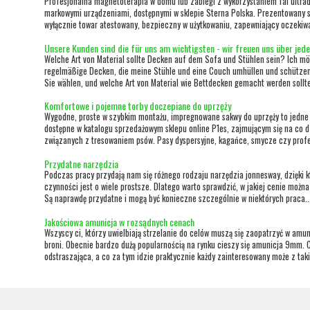
Profesjonalna magnetoterapia w domu lub zabiegi z wykorzystaniem fal ultra
markowymi urządzeniami, dostępnymi w sklepie Sterna Polska. Prezentowany 
wyłącznie towar atestowany, bezpieczny w użytkowaniu, zapewniający oczekiwane
Unsere Kunden sind die für uns am wichtigsten - wir freuen uns über jede
Welche Art von Material sollte Decken auf dem Sofa und Stühlen sein? Ich m
regelmäßige Decken, die meine Stühle und eine Couch umhüllen und schützen S
Sie wählen, und welche Art von Material wie Bettdecken gemacht werden sollten
Komfortowe i pojemne torby doczepiane do uprzęży
Wygodne, proste w szybkim montażu, impregnowane sakwy do uprzęży to jedne 
dostępne w katalogu sprzedażowym sklepu online P1es, zajmującym się na co 
związanych z tresowaniem psów. Pasy dyspersyjne, kagańce, smycze czy profes
Przydatne narzędzia
Podczas pracy przydają nam się różnego rodzaju narzędzia jonnesway, dzięki
czynności jest o wiele prostsze. Dlatego warto sprawdzić, w jakiej cenie można 
Są naprawdę przydatne i mogą być konieczne szczególnie w niektórych praca..
Jakościowa amunicja w rozsądnych cenach
Wszyscy ci, którzy uwielbiają strzelanie do celów muszą się zaopatrzyć w amu
broni. Obecnie bardzo dużą popularnością na rynku cieszy się amunicja 9mm. C
odstraszająca, a co za tym idzie praktycznie każdy zainteresowany może z takie