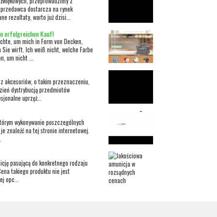
dźwiękowych, przeprowadzimy z
sprzedawca dostarcza na rynek
 rezultaty, warto już dzisi...
n erfolgreichen Kauf!
öchte, um mich in Form von Decken,
ie wirft. Ich weiß nicht, welche Farbe
, um nicht ...
z akcesoriów, o takim przeznaczeniu,
dzień dystrybucją przedmiotów
jonalne uprzęż...
 którym wykonywanie poszczególnych
je znaleźć na tej stronie internetowej.
.
nicję pasującą do konkretnego rodzaju
ena takiego produktu nie jest
j opc...