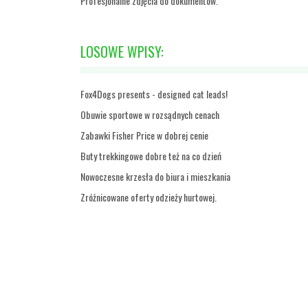
Profesjonalne zdjęcia do dokumentów.
LOSOWE WPISY:
Fox4Dogs presents - designed cat leads!
Obuwie sportowe w rozsądnych cenach
Zabawki Fisher Price w dobrej cenie
Buty trekkingowe dobre też na co dzień
Nowoczesne krzesła do biura i mieszkania
Zróżnicowane oferty odzieży hurtowej.