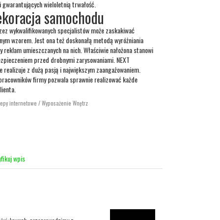
i gwarantujących wieloletnią trwałość.
ekoracja samochodu
zez wykwalifikowanych specjalistów może zaskakiwać
lnym wzorem. Jest ona też doskonałą metodą wyróżniania
 reklam umieszczanych na nich. Właściwie nałożona stanowi
abezpieczeniem przed drobnymi zarysowaniami. NEXT
 realizuje z dużą pasją i największym zaangażowaniem.
 pracowników firmy pozwala sprawnie realizować każde
lienta.
lepy internetowe / Wyposażenie Wnętrz
fikuj wpis