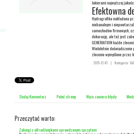
lakierami najwyższej jakośc
Efektowna d
Hydrografika nakładana pr
niebanalnym i niepowtarza
samochodów firmowych, czy
dekorację, ale też jest z
GENERIATION każde zlecenie
Wieloletnie doświadczenie
zlecenie wymyślone przez k
2015-12-01
|
Kategoria: Sk
Dodaj Komentarz
Poleć stronę
Wpis zawiera błędy
Mody
Przeczytać warto:
Zabiegi z ultradźwiękami sprawdzonym sprzętem