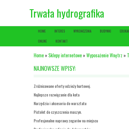
Trwała hydrografika
HOME
INTERES
WYKOŃCZENIA
BUDYNKI
EDUKA
ONLINE
KONTAKT
Home
»
Sklepy internetowe
»
Wyposażenie Wnętrz
»
T
NAJNOWSZE WPISY:
Zróżnicowane oferty odzieży hurtowej.
Najlepsze rozwiązanie dla kota
Narzędzia i akcesoria do warsztatu
Pistolet do czyszczenia maszyn.
Profesjonalne naprawy zegarów na miejscu