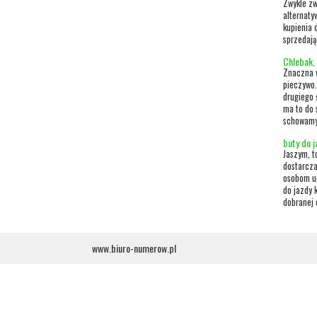
Zwykle zw
alternaty
kupienia 
sprzedając
Chlebak,
Znaczna w
pieczywo.
drugiego 
ma to do s
schowamy 
buty do 
Jaszym, t
dostarcza
osobom up
do jazdy 
dobranej 
www.biuro-numerow.pl