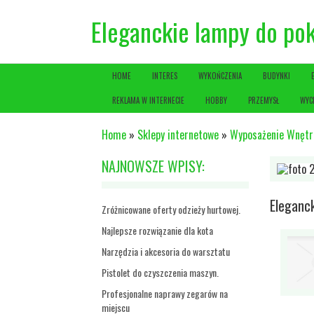
Eleganckie lampy do po
HOME
INTERES
WYKOŃCZENIA
BUDYNKI
REKLAMA W INTERNECIE
HOBBY
PRZEMYSŁ
WYC
Home
»
Sklepy internetowe
»
Wyposażenie Wnętr
NAJNOWSZE WPISY:
Eleganc
Zróżnicowane oferty odzieży hurtowej.
Najlepsze rozwiązanie dla kota
Narzędzia i akcesoria do warsztatu
Pistolet do czyszczenia maszyn.
Profesjonalne naprawy zegarów na
miejscu