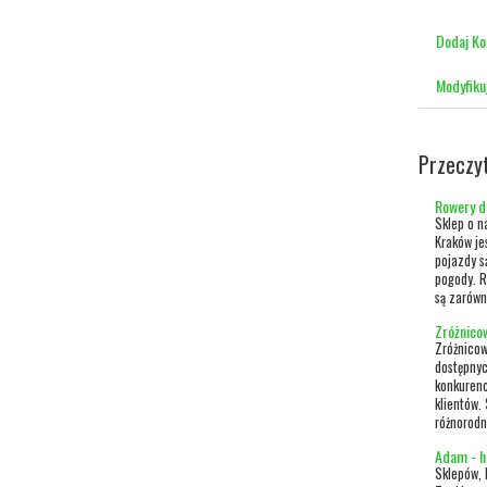
Dodaj K
Modyfiku
Przeczy
Rowery d
Sklep o n
Kraków je
pojazdy s
pogody. R
są zarówn
Zróżnico
Zróżnicow
dostępnyc
konkurenc
klientów.
różnorodn
Adam - h
Sklepów, 