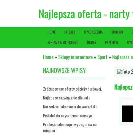
Najlepsza oferta - narty
HOME
INTERES
WYKOŃCZENIA
BUDYNKI
REKLAMA W INTERNECIE
HOBBY
PRZEMYSŁ
WYC
Home
»
Sklepy internetowe
»
Sport
»
Najlepsza o
NAJNOWSZE WPISY:
Najlepsz
Zróżnicowane oferty odzieży hurtowej.
Najlepsze rozwiązanie dla kota
Narzędzia i akcesoria do warsztatu
Pistolet do czyszczenia maszyn.
Profesjonalne naprawy zegarów na
miejscu