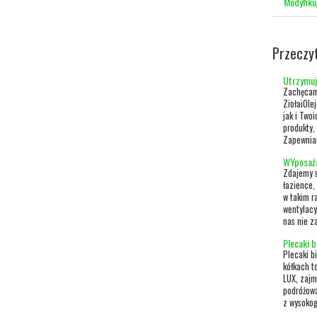
Modyfiku
Przeczy
Utrzymuj
Zachęcamy
ZiołaiOle
jak i Two
produkty,
Zapewniam
WYposaża
Zdajemy s
łazience,
w takim r
wentylacy
nas nie za
Plecaki 
Plecaki b
kółkach t
LUX, zajm
podróżowa
z wysokog