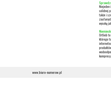
Sprawdzo
Niejeden 
solidnej 
także i s
zaufanych
wysoką ja
Niemieck
Ortlieb t
którego t
internet
produktów
wodoodpor
kompresy.
www.biuro-numerow.pl