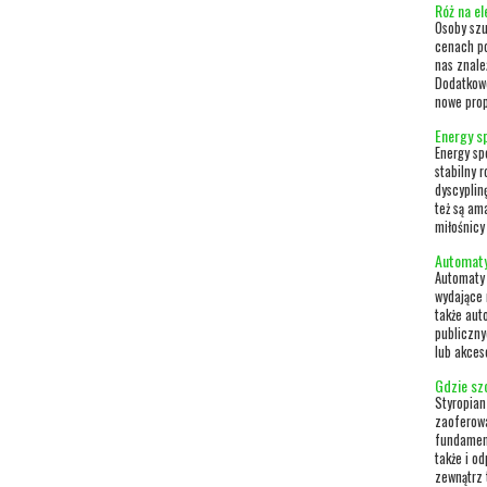
Róż na el
Osoby szu
cenach po
nas znale
Dodatkowo
nowe prop
Energy s
Energy sp
stabilny r
dyscyplin
też są am
miłośnicy 
Automaty
Automaty 
wydające 
także aut
publiczny
lub akces
Gdzie szc
Styropian
zaoferowa
fundament
także i o
zewnątrz 