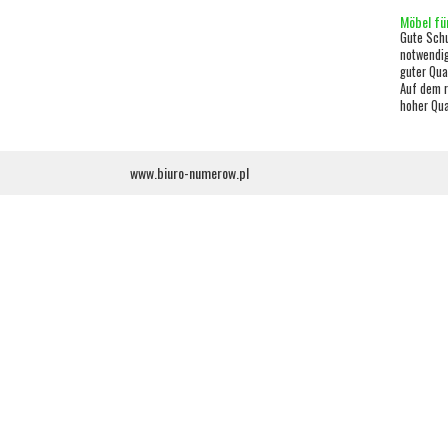
Möbel für
Gute Schu
notwendig
guter Qua
Auf dem r
hoher Qual
www.biuro-numerow.pl