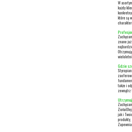
W asorty
każdy kli
konkretny
które są 
charakter
Profesjo
Zachęcamy
znane już
najbardzi
Otrzymują
wieloletn
Gdzie szc
Styropian
zaoferowa
fundament
także i o
zewnątrz 
Utrzymuj
Zachęcamy
ZiołaiOle
jak i Two
produkty,
Zapewniam