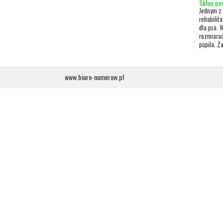
Sklep pos
Jednym z 
rehabilit
dla psa. 
rozmiara
pupila. Z
www.biuro-numerow.pl