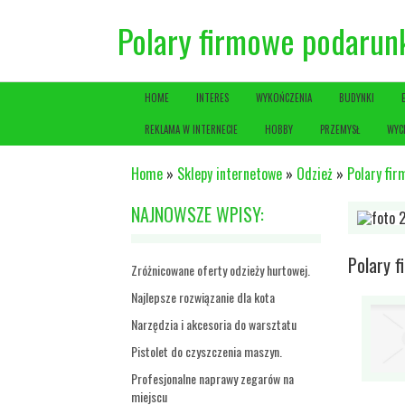
Polary firmowe podarun
HOME
INTERES
WYKOŃCZENIA
BUDYNKI
REKLAMA W INTERNECIE
HOBBY
PRZEMYSŁ
WYC
Home
»
Sklepy internetowe
»
Odzież
»
Polary fi
NAJNOWSZE WPISY:
Polary 
Zróżnicowane oferty odzieży hurtowej.
Najlepsze rozwiązanie dla kota
Narzędzia i akcesoria do warsztatu
Pistolet do czyszczenia maszyn.
Profesjonalne naprawy zegarów na
miejscu