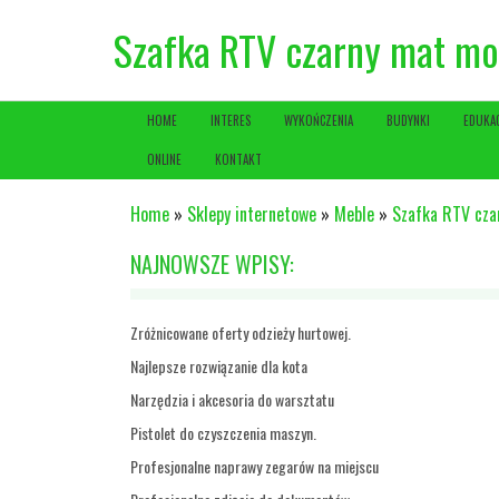
Szafka RTV czarny mat m
HOME
INTERES
WYKOŃCZENIA
BUDYNKI
EDUKA
ONLINE
KONTAKT
Home
»
Sklepy internetowe
»
Meble
»
Szafka RTV cz
NAJNOWSZE WPISY:
Zróżnicowane oferty odzieży hurtowej.
Najlepsze rozwiązanie dla kota
Narzędzia i akcesoria do warsztatu
Pistolet do czyszczenia maszyn.
Profesjonalne naprawy zegarów na miejscu