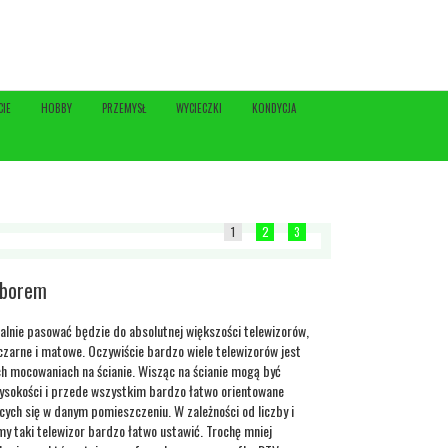
CIE
HOBBY
PRZEMYSŁ
WYCIECZKI
KONDYCJA
1
2
3
yborem
alnie pasować będzie do absolutnej większości telewizorów,
 czarne i matowe. Oczywiście bardzo wiele telewizorów jest
h mocowaniach na ścianie. Wisząc na ścianie mogą być
ysokości i przede wszystkim bardzo łatwo orientowane
ych się w danym pomieszczeniu. W zależności od liczby i
y taki telewizor bardzo łatwo ustawić. Trochę mniej