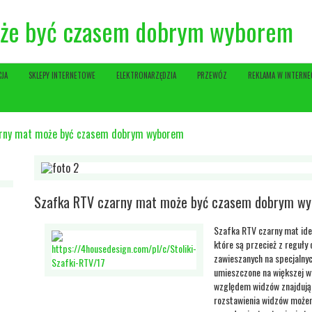
oże być czasem dobrym wyborem
CJA
SKLEPY INTERNETOWE
ELEKTRONARZĘDZIA
PRZEWÓZ
REKLAMA W INTERNE
arny mat może być czasem dobrym wyborem
Szafka RTV czarny mat może być czasem dobrym w
Szafka RTV czarny mat ide
które są przecież z reguły
zawieszanych na specjalnyc
umieszczone na większej w
względem widzów znajdując
rozstawienia widzów możem