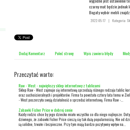
wygodne jest ustawienie te
czarny mat będzie jednak l
Bogaty wybór mebli znajdz
2022-05-17
|
Kategoria: S
Dodaj Komentarz
Poleć stronę
Wpis zawiera błędy
Mody
Przeczytać warto:
Raw - West - największy sklep internetowy z tablicami
Sklep Raw - West zajmuje się internetową sprzedażą różnego rodzaju tablic k
oraz suchościeralnych i projektorów. Firma ta powstała cztery lata temu w Zi
- West poszerzyła swoją działalność o sprzedaż internetową. Firma Raw -...
Zabawki Fisher Price w dobrej cenie
Każdy rodzic chce by jego dziecko miało wszystko co dla niego najlepsze. Dot
dziwnego, że zabawki Fisher Price cieszą się tak dużą popularnością. Nie od dz
są solidne, trwałe i bezpieczne. Przy tym mają bardzo pozytywny wpływ na...