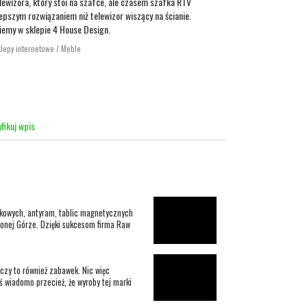
lewizora, który stoi na szafce, ale czasem szafka RTV
epszym rozwiązaniem niż telewizor wiszący na ścianie.
iemy w sklepie 4 House Design.
klepy internetowe / Meble
fikuj wpis
orkowych, antyram, tablic magnetycznych
elonej Górze. Dzięki sukcesom firma Raw
yczy to również zabawek. Nic więc
iś wiadomo przecież, że wyroby tej marki