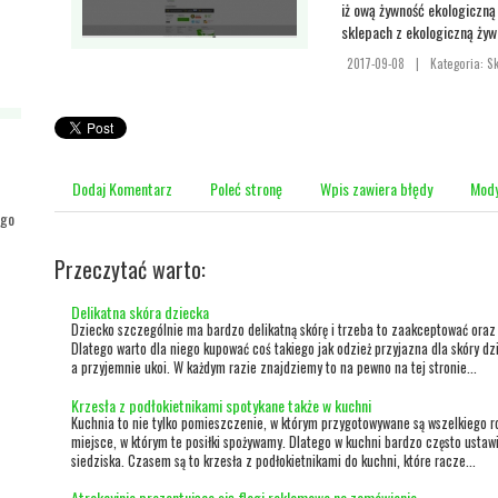
iż ową żywność ekologiczn
sklepach z ekologiczną żyw
2017-09-08
|
Kategoria: S
Dodaj Komentarz
Poleć stronę
Wpis zawiera błędy
Mody
ego
Przeczytać warto:
Delikatna skóra dziecka
Dziecko szczególnie ma bardzo delikatną skórę i trzeba to zaakceptować oraz d
Dlatego warto dla niego kupować coś takiego jak odzież przyjazna dla skóry dz
a przyjemnie ukoi. W każdym razie znajdziemy to na pewno na tej stronie...
Krzesła z podłokietnikami spotykane także w kuchni
Kuchnia to nie tylko pomieszczenie, w którym przygotowywane są wszelkiego ro
miejsce, w którym te posiłki spożywamy. Dlatego w kuchni bardzo często ustawi
siedziska. Czasem są to krzesła z podłokietnikami do kuchni, które racze...
Atrakcyjnie prezentujące się flagi reklamowe na zamówienie