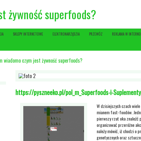
st żywność superfoods?
CJA
SKLEPY INTERNETOWE
ELEKTRONARZĘDZIA
PRZEWÓZ
REKLAMA W INTERNE
m wiadomo czym jest żywność superfoods?
https://pyszneeko.pl/pol_m_Superfoods-i-Suplementy
W dzisiejszych czach wiele 
mianem fast-foodów. Jednak
pierwszy rzut oka znaleźć 
organizować przeróżne akc
należy mówić, iż chodzi o 
genetycznych oraz sztuczn