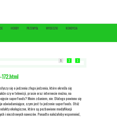
CIE
HOBBY
PRZEMYSŁ
WYCIECZKI
KONDYCJA
1
2
3
-172.html
słyszy się o jedzeniu złego jedzenia, które określa się
że czy w telewizji, prasie oraz internecie można, na
pojęcie superfoods? Moim zdaniem, nie. Dlatego powinno się
je uświadamiające, czym jest to jedzenie superfoods. Otóż
produkty ekologiczne, które są pozbawione modyfikacji
ych i niezdrowych nawozów. Ponadto należałoby wspomnieć,