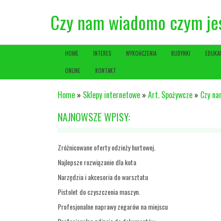
Czy nam wiadomo czym je
HOME
INTERES
WYKOŃCZENIA
BUDYNKI
EDUKA
ONLINE
KONTAKT
Home
»
Sklepy internetowe
»
Art. Spożywcze
»
Czy na
NAJNOWSZE WPISY:
Zróżnicowane oferty odzieży hurtowej.
Najlepsze rozwiązanie dla kota
Narzędzia i akcesoria do warsztatu
Pistolet do czyszczenia maszyn.
Profesjonalne naprawy zegarów na miejscu