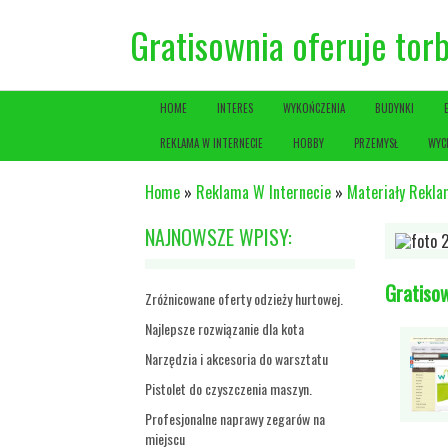
Gratisownia oferuje tor
HOME
INTERES
WYKOŃCZENIA
BUDYNKI
REKLAMA W INTERNECIE
HOBBY
PRZEMYSŁ
WYC
Home
»
Reklama W Internecie
»
Materiały Rekl
NAJNOWSZE WPISY:
Gratisow
Zróżnicowane oferty odzieży hurtowej.
Najlepsze rozwiązanie dla kota
Narzędzia i akcesoria do warsztatu
Pistolet do czyszczenia maszyn.
Profesjonalne naprawy zegarów na
miejscu