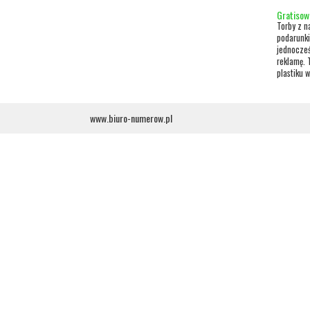
Gratisow
Torby z n
podarunki
jednocześ
reklamę. 
plastiku 
www.biuro-numerow.pl