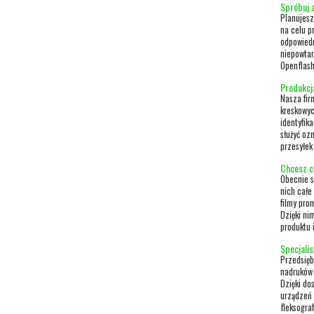
Spróbuj 
Planujesz
na celu p
odpowiedn
niepowtar
Openflash
Produkcja
Nasza fir
kreskowyc
identyfik
służyć oz
przesyłek
Chcesz c
Obecnie s
nich całe
filmy pro
Dzięki ni
produktu i
Specjalis
Przedsięb
nadruków 
Dzięki do
urządzeń 
fleksograf