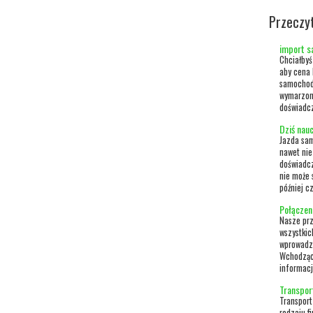
Przeczy
import s
Chciałbyś
aby cena 
samochodó
wymarzon
doświadcz
Dziś nau
Jazda sa
nawet nie
doświadcz
nie może 
później c
Połączen
Nasze prz
wszystkic
wprowadzi
Wchodząc 
informacj
Transpor
Transport
rodzaju f