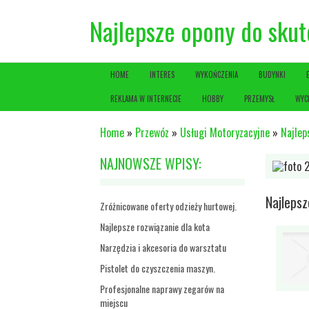
Najlepsze opony do skut
HOME
INTERES
WYKOŃCZENIA
BUDYNKI
REKLAMA W INTERNECIE
HOBBY
PRZEMYSŁ
WYC
Home
»
Przewóz
»
Usługi Motoryzacyjne
»
Najlep
NAJNOWSZE WPISY:
Najleps
Zróżnicowane oferty odzieży hurtowej.
Najlepsze rozwiązanie dla kota
Narzędzia i akcesoria do warsztatu
Pistolet do czyszczenia maszyn.
Profesjonalne naprawy zegarów na
miejscu