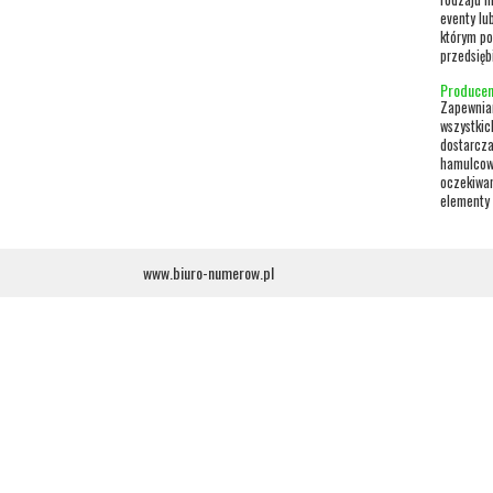
eventy lu
którym po
przedsięb
Producen
Zapewnia
wszystkic
dostarcza
hamulcow
oczekiwan
elementy 
www.biuro-numerow.pl