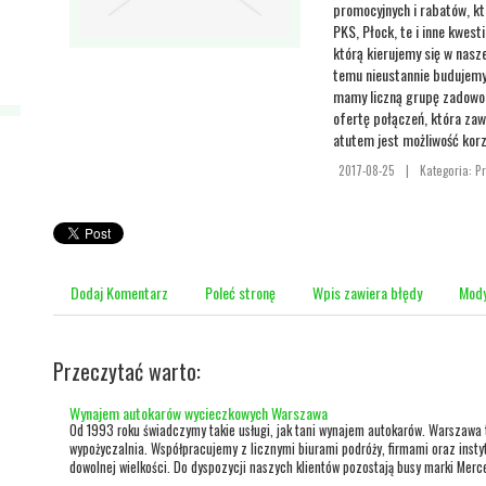
promocyjnych i rabatów, k
PKS, Płock, te i inne kwes
którą kierujemy się w nasze
temu nieustannie budujemy
mamy liczną grupę zadowol
ofertę połączeń, która z
atutem jest możliwość korz
2017-08-25
|
Kategoria: P
Dodaj Komentarz
Poleć stronę
Wpis zawiera błędy
Mody
Przeczytać warto:
Wynajem autokarów wycieczkowych Warszawa
Od 1993 roku świadczymy takie usługi, jak tani wynajem autokarów. Warszawa 
wypożyczalnia. Współpracujemy z licznymi biurami podróży, firmami oraz insty
dowolnej wielkości. Do dyspozycji naszych klientów pozostają busy marki Merce