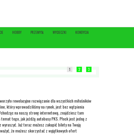
CIE
HOBBY
PRZEMYSŁ
WYCIECZKI
KONDYCJA
1
2
3
worzyło rewelacyjne rozwiązanie dla wszystkich miłośników
ne, który wprowadziliśmy na rynek, jest bez wątpienia
hodząc na naszą stronę internetową, znajdziesz tam
temat tego, jak jeżdżą autobusy PKS. Płock jest jedną z
 wyruszyć. Już teraz możesz zakupić bilety na Twoją
uważyć, że możesz skorzystać z wyjątkowych ofert