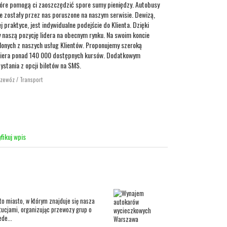
tóre pomogą ci zaoszczędzić spore sumy pieniędzy. Autobusy
tie zostały przez nas poruszone na naszym serwisie. Dewizą,
j praktyce, jest indywidualne podejście do Klienta. Dzięki
 naszą pozycję lidera na obecnym rynku. Na swoim koncie
onych z naszych usług Klientów. Proponujemy szeroką
awiera ponad 140 000 dostępnych kursów. Dodatkowym
ystania z opcji biletów na SMS.
rzewóz / Transport
fikuj wpis
to miasto, w którym znajduje się nasza
tucjami, organizując przewozy grup o
de...