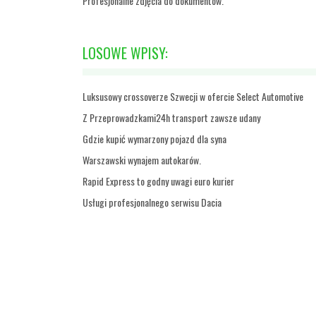
Profesjonalne zdjęcia do dokumentów.
LOSOWE WPISY:
Luksusowy crossoverze Szwecji w ofercie Select Automotive
Z Przeprowadzkami24h transport zawsze udany
Gdzie kupić wymarzony pojazd dla syna
Warszawski wynajem autokarów.
Rapid Express to godny uwagi euro kurier
Usługi profesjonalnego serwisu Dacia