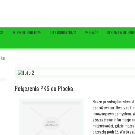
CJA
SKLEPY INTERNETOWE
ELEKTRONARZĘDZIA
PRZEWÓZ
REKLAMA W INTERNE
cka
Połączenia PKS do Płocka
Nasze przedsiębiorstwo st
podróżowania. Dworzec Onli
innowacyjnym pomysłem. Wc
szczegółowe informacje na 
miejscowości, gdzie możesz
przyszłą podróż. Warto za