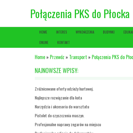
Połączenia PKS do Płocka
HOME
INTERES
WYKOŃCZENIA
BUDYNKI
EDUKA
ONLINE
KONTAKT
Home
»
Przewóz
»
Transport
»
Połączenia PKS do Pło
NAJNOWSZE WPISY:
Zróżnicowane oferty odzieży hurtowej.
Najlepsze rozwiązanie dla kota
Narzędzia i akcesoria do warsztatu
Pistolet do czyszczenia maszyn.
Profesjonalne naprawy zegarów na miejscu