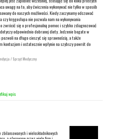
iej jest zapobiec wcześniej, stosując się do kilku prostych
ca uwagę na to, aby ćwiczenia wykonywać nie tylko w sposób
asowany do naszych możliwości. Kiedy zaczynamy odczuwać
ana czy kręgosłupa nie pozwala nam na wykonywania
to zwrócić się o profesjonalną pomoc i szybko zdiagnozować
 dotyczy odpowiednio dobranej diety. Jedzenie bogate w
 pozwoli na długo cieszyć się sprawnością, a także
m kontuzjom i ostatecznie wpłynie na szybszy powrót do
ondycja / Sprzęt Medyczny
fikuj wpis
e zbilansowanych i wieloskładnikowych
asu, a oferowane przez wiele firm i