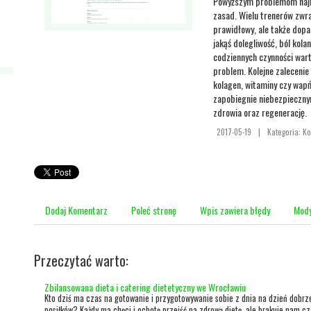
Powyższym problemom najlep
zasad. Wielu trenerów zwra
prawidłowy, ale także dop
jakąś dolegliwość, ból kol
codziennych czynności war
problem. Kolejne zalecenie
kolagen, witaminy czy wapń
zapobiegnie niebezpieczny
zdrowia oraz regenerację.
2017-05-19
|
Kategoria: K
Dodaj Komentarz
Poleć stronę
Wpis zawiera błędy
Mody
Przeczytać warto:
Zbilansowana dieta i catering dietetyczny we Wrocławiu
Kto dziś ma czas na gotowanie i przygotowywanie sobie z dnia na dzień dobrz
posiłków? Każdy ma chęci i ochotę przejść na zdrową dietę, ale brakuje nam cz