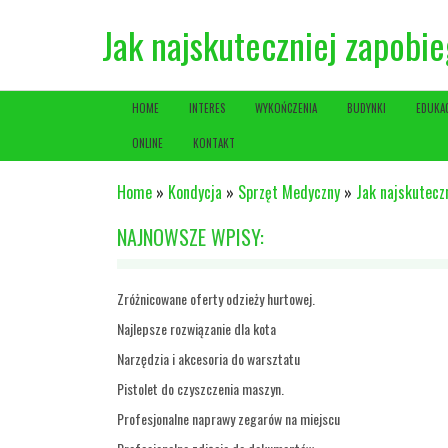
Jak najskuteczniej zapobi
HOME
INTERES
WYKOŃCZENIA
BUDYNKI
EDUKA
ONLINE
KONTAKT
Home
»
Kondycja
»
Sprzęt Medyczny
»
Jak najskutecz
NAJNOWSZE WPISY:
Zróżnicowane oferty odzieży hurtowej.
Najlepsze rozwiązanie dla kota
Narzędzia i akcesoria do warsztatu
Pistolet do czyszczenia maszyn.
Profesjonalne naprawy zegarów na miejscu