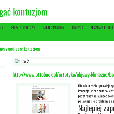
egać kontuzjom
CJA
SKLEPY INTERNETOWE
ELEKTRONARZĘDZIA
PRZEWÓZ
REKLAMA W INTERNE
niej zapobiegać kontuzjom
http://www.ottobock.pl/ortotyka/objawy-kliniczne/bo
Dla wielu osób uprawiając
kontuzje, które trudno lec
przetrenowania, nieodpowi
pojawiają się problemy ze s
Najlepiej za