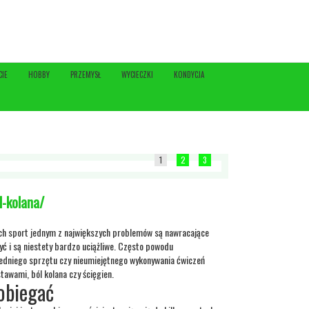
CIE
HOBBY
PRZEMYSŁ
WYCIECZKI
KONDYCJA
1
2
3
l-kolana/
ych sport jednym z największych problemów są nawracające
zyć i są niestety bardzo uciążliwe. Często powodu
edniego sprzętu czy nieumiejętnego wykonywania ćwiczeń
tawami, ból kolana czy ścięgien.
pobiegać