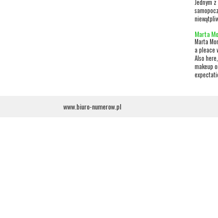
Jednym z 
samopoczu
niewątpli
Marta Mo
Marta Mor
a pleace 
Also here
makeup or
expectati
www.biuro-numerow.pl