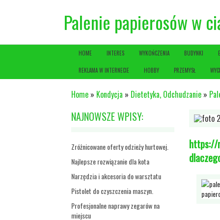
Palenie papierosów w ci
HOME
INTERES
WYKOŃCZENIA
BUDYNKI
REKLAMA W INTERNECIE
HOBBY
PRZEMYSŁ
WYC
Home
»
Kondycja
»
Dietetyka, Odchudzanie
»
Pal
NAJNOWSZE WPISY:
https://
Zróżnicowane oferty odzieży hurtowej.
dlaczego
Najlepsze rozwiązanie dla kota
Narzędzia i akcesoria do warsztatu
Pistolet do czyszczenia maszyn.
Profesjonalne naprawy zegarów na
miejscu