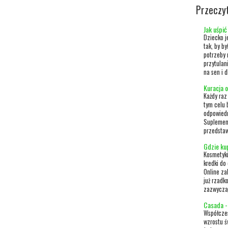
Przeczy
Jak uśpi
Dziecko j
tak, by b
potrzeby 
przytulan
na sen i 
Kuracja 
Każdy raz
tym celu
odpowiedn
Suplement
przedstaw
Gdzie ku
Kosmetyki
kredki do
Online za
już rzadk
zazwyczaj
Casada -
Współczes
wzrostu ś