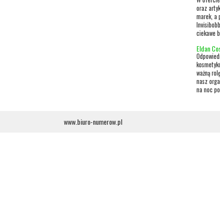
oraz arty
marek, a 
Invisibob
ciekawe br
Eldan Co
Odpowiedn
kosmetykó
ważną rol
nasz orga
na noc po
www.biuro-numerow.pl