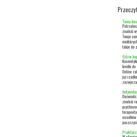
Przeczy
Tania ko
Potrzebna
znaleźć w
Twoje sam
niektóryc
także do z
Gdzie ku
Kosmetyki
kredki do
Online za
już rzadk
zazwyczaj
Indywidu
Doświadc
znaleźć r
psychosom
terapeuty
ośrodków
poszczycić
Praktyczn
W ofercie