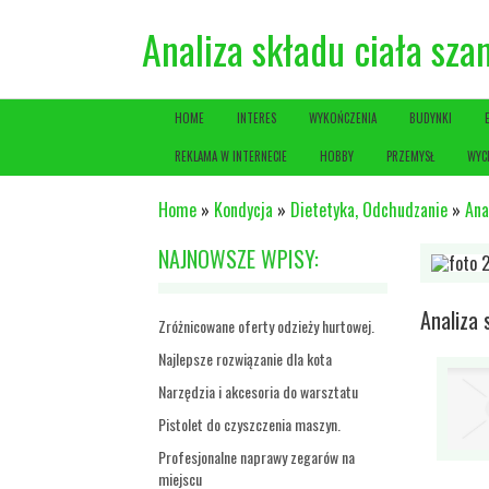
Analiza składu ciała sza
HOME
INTERES
WYKOŃCZENIA
BUDYNKI
REKLAMA W INTERNECIE
HOBBY
PRZEMYSŁ
WYC
Home
»
Kondycja
»
Dietetyka, Odchudzanie
»
Ana
NAJNOWSZE WPISY:
Analiza 
Zróżnicowane oferty odzieży hurtowej.
Najlepsze rozwiązanie dla kota
Narzędzia i akcesoria do warsztatu
Pistolet do czyszczenia maszyn.
Profesjonalne naprawy zegarów na
miejscu