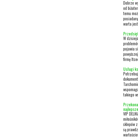
Dobrze wy
od biżuter
temu możn
posiadany
warta jest
Przedsię
W dzisiej
problemów
pojawia s
powyższej
firmę Itce
Usługi k
Potrzebuj
dokumenta
Tarchomin
wspomaga
takiego ws
Przekonaj
najlepsze
VIP DELIK
miłośnikó
sklepów z
są prawdz
wartościo