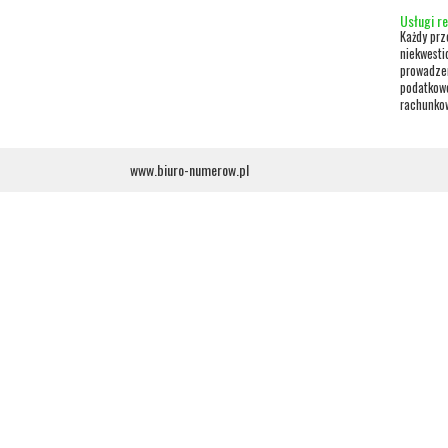
Usługi r
Każdy prz
niekwesti
prowadzen
podatkowe
rachunkow
www.biuro-numerow.pl