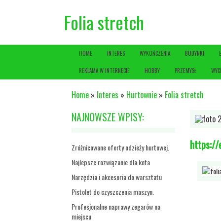
Folia stretch
HOME
INTERES
WYKOŃCZENIA
BUDYNKI
REKLAMA W INTERNECIE
HOBBY
PRZEMYSŁ
WYC
Home
»
Interes
»
Hurtownie
»
Folia stretch
NAJNOWSZE WPISY:
https:/
Zróżnicowane oferty odzieży hurtowej.
Najlepsze rozwiązanie dla kota
Narzędzia i akcesoria do warsztatu
Pistolet do czyszczenia maszyn.
Profesjonalne naprawy zegarów na
miejscu