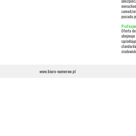
ubezpiecz
nieruchom
samodziel
posiada j
Profesjo
Oferta do
obejmuje 
sąsiadują
standarda
środowisk
www.biuro-numerow.pl