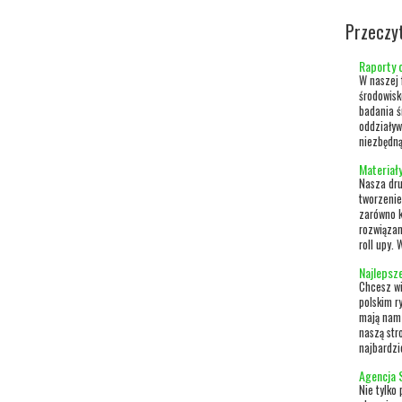
Przeczy
Raporty 
W naszej 
środowisk
badania ś
oddziaływ
niezbędną
Materiały
Nasza dru
tworzenie
zarówno k
rozwiązan
roll upy. 
Najlepsz
Chcesz wi
polskim r
mają nam 
naszą str
najbardzi
Agencja 
Nie tylk