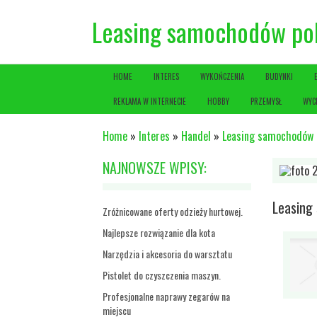
Leasing samochodów pol
HOME
INTERES
WYKOŃCZENIA
BUDYNKI
REKLAMA W INTERNECIE
HOBBY
PRZEMYSŁ
WYC
Home
»
Interes
»
Handel
»
Leasing samochodów 
NAJNOWSZE WPISY:
Leasing
Zróżnicowane oferty odzieży hurtowej.
Najlepsze rozwiązanie dla kota
Narzędzia i akcesoria do warsztatu
Pistolet do czyszczenia maszyn.
Profesjonalne naprawy zegarów na
miejscu