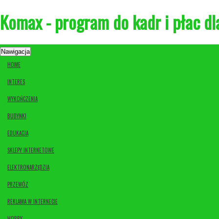
Komax - program do kadr i płac dl
Nawigacja
HOME
INTERES
WYKOŃCZENIA
BUDYNKI
EDUKACJA
SKLEPY INTERNETOWE
ELEKTRONARZĘDZIA
PRZEWÓZ
REKLAMA W INTERNECIE
HOBBY