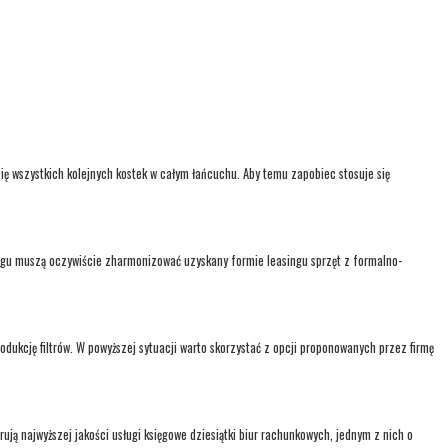
ię wszystkich kolejnych kostek w całym łańcuchu. Aby temu zapobiec stosuje się
singu muszą oczywiście zharmonizować uzyskany formie leasingu sprzęt z formalno-
odukcję filtrów. W powyższej sytuacji warto skorzystać z opcji proponowanych przez firmę
ą najwyższej jakości usługi księgowe dziesiątki biur rachunkowych, jednym z nich o