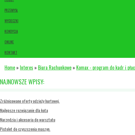
PRZEMYSŁ
WYCIECZKI
KONDYCJA
ONLINE
KONTAKT
Home
»
Interes
»
Biura Rachunkowe
»
Komax - program do kadr i płac
NAJNOWSZE WPISY:
Zróżnicowane oferty odzieży hurtowej.
Najlepsze rozwiązanie dla kota
Narzędzia i akcesoria do warsztatu
Pistolet do czyszczenia maszyn.