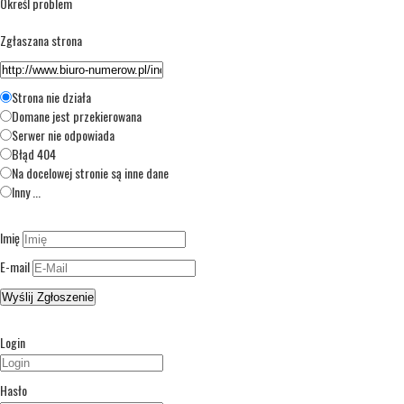
Określ problem
Zgłaszana strona
Strona nie działa
Domane jest przekierowana
Serwer nie odpowiada
Błąd 404
Na docelowej stronie są inne dane
Inny ...
Imię
E-mail
Login
Hasło