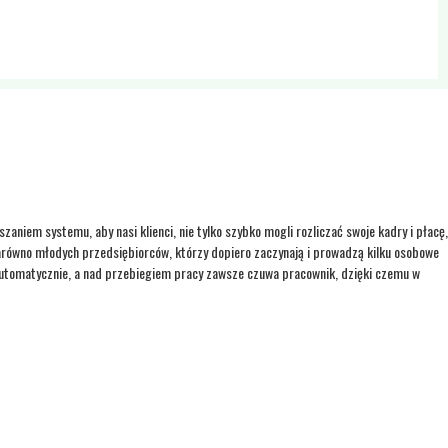
aniem systemu, aby nasi klienci, nie tylko szybko mogli rozliczać swoje kadry i płacę,
 zarówno młodych przedsiębiorców, którzy dopiero zaczynają i prowadzą kilku osobowe
automatycznie, a nad przebiegiem pracy zawsze czuwa pracownik, dzięki czemu w