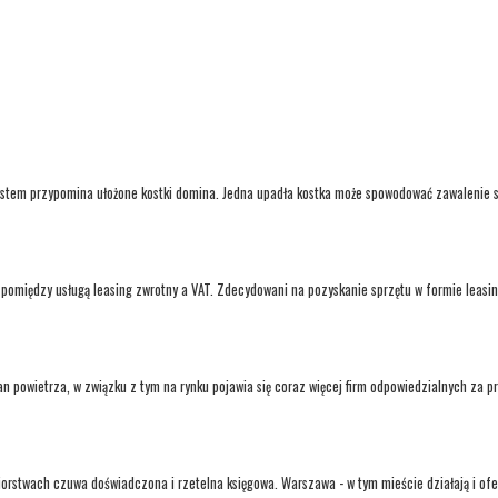
system przypomina ułożone kostki domina. Jedna upadła kostka może spowodować zawalenie s
cja pomiędzy usługą leasing zwrotny a VAT. Zdecydowani na pozyskanie sprzętu w formie lea
n powietrza, w związku z tym na rynku pojawia się coraz więcej firm odpowiedzialnych za pr
twach czuwa doświadczona i rzetelna księgowa. Warszawa - w tym mieście działają i oferuj