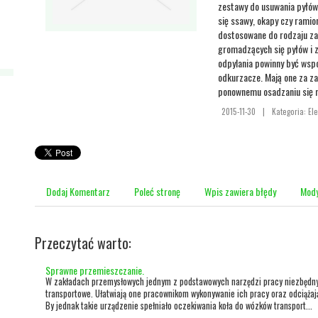
zestawy do usuwania pyłów, 
się ssawy, okapy czy ramio
dostosowane do rodzaju za
gromadzących się pyłów i z
odpylania powinny być wsp
odkurzacze. Mają one za z
ponownemu osadzaniu się n
2015-11-30
|
Kategoria: El
Dodaj Komentarz
Poleć stronę
Wpis zawiera błędy
Mody
Przeczytać warto:
Sprawne przemieszczanie.
W zakładach przemysłowych jednym z podstawowych narzędzi pracy niezbędny
transportowe. Ułatwiają one pracownikom wykonywanie ich pracy oraz odciążają
By jednak takie urządzenie spełniało oczekiwania koła do wózków transport...