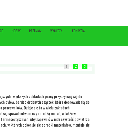
CIE
HOBBY
PRZEMYSŁ
WYCIECZKI
KONDYCJA
1
2
3
jszych i większych zakładach pracy przyczyniają się do
wych pyłów, bardzo drobnych cząstek, które doprowadzają do
 pracowników. Dzieje się to w wielu zakładach
h się spawalnictwem czy obróbką metali, a także w
 farmaceutycznych. Aby zapewnić w nich czystość powietrza
dach, w których dokonuje się obróbki materiałów, montuje się