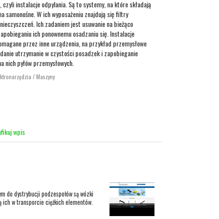
czyli instalacje odpylania. Są to systemy, na które składają
na samonośne. W ich wyposażeniu znajdują się filtry
nieczyszczeń. Ich zadaniem jest usuwanie na bieżąco
apobieganiu ich ponownemu osadzaniu się. Instalacje
omagane przez inne urządzenia, na przykład przemysłowe
adanie utrzymanie w czystości posadzek i zapobieganie
a nich pyłów przemysłowych.
ektronarzędzia / Maszyny
fikuj wpis
m do dystrybucji podzespołów są wózki
 ich w transporcie ciężkich elementów.