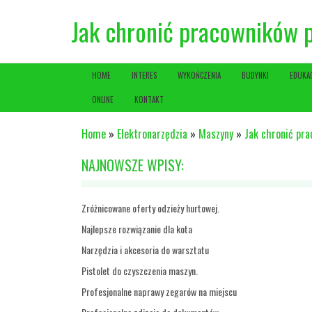
Jak chronić pracowników 
HOME
INTERES
WYKOŃCZENIA
BUDYNKI
EDUKA
ONLINE
KONTAKT
Home
»
Elektronarzędzia
»
Maszyny
»
Jak chronić pr
NAJNOWSZE WPISY:
Zróżnicowane oferty odzieży hurtowej.
Najlepsze rozwiązanie dla kota
Narzędzia i akcesoria do warsztatu
Pistolet do czyszczenia maszyn.
Profesjonalne naprawy zegarów na miejscu