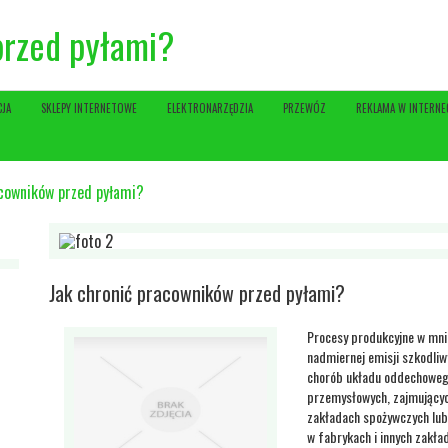
przed pyłami?
CJA
SKLEPY INTERNETOWE
ELEKTRONARZĘDZIA
PRZEWÓZ
REKLAMA W INTERNE
acowników przed pyłami?
Jak chronić pracowników przed pyłami?
Procesy produkcyjne w mnie
nadmiernej emisji szkodli
chorób układu oddechowego
przemysłowych, zajmującyc
zakładach spożywczych lub
w fabrykach i innych zakła