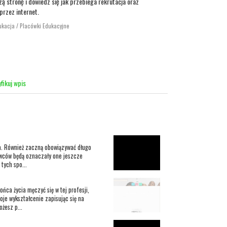
zą stronę i dowiedz się jak przebiega rekrutacja oraz
rzez internet.
ukacja / Placówki Edukacyjne
fikuj wpis
a. Również zaczną obowiązywać długo
wców będą oznaczały one jeszcze
 tych spo...
ńca życia męczyć się w tej profesji,
oje wykształcenie zapisując się na
żesz p...