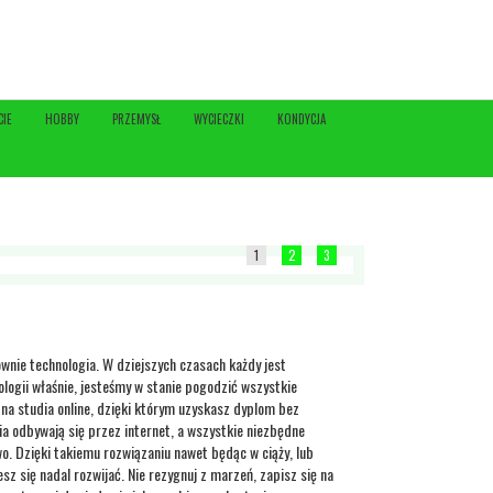
CIE
HOBBY
PRZEMYSŁ
WYCIECZKI
KONDYCJA
1
2
3
ównie technologia. W dziejszych czasach każdy jest
ologii właśnie, jesteśmy w stanie pogodzić wszystkie
na studia online, dzięki którym uzyskasz dyplom bez
a odbywają się przez internet, a wszystkie niezbędne
o. Dzięki takiemu rozwiązaniu nawet będąc w ciąży, lub
z się nadal rozwijać. Nie rezygnuj z marzeń, zapisz się na