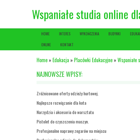
Wspaniałe studia online d
HOME
INTERES
WYKOŃCZENIA
BUDYNKI
EDUKA
ONLINE
KONTAKT
Home
»
Edukacja
»
Placówki Edukacyjne
»
Wspaniałe s
NAJNOWSZE WPISY:
Zróżnicowane oferty odzieży hurtowej.
Najlepsze rozwiązanie dla kota
Narzędzia i akcesoria do warsztatu
Pistolet do czyszczenia maszyn.
Profesjonalne naprawy zegarów na miejscu