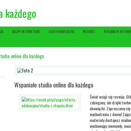
la każdego
CJA
SKLEPY INTERNETOWE
ELEKTRONARZĘDZIA
PRZEWÓZ
REKLAMA W INTERNE
tudia online dla każdego
Wspaniałe studia online dla każdego
Świat wciąż się rozwija. Gł
zabiegany, ale dzięki techn
obowiązki. Zapraszamy cię 
wychodzenia z domu! Zajęci
materiały dostajesz mailow
wychowując niemowlę, możes