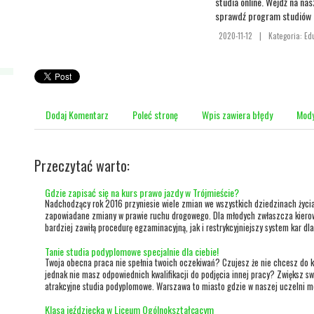
studia online. Wejdź na nas
sprawdź program studiów p
2020-11-12
|
Kategoria: Ed
Dodaj Komentarz
Poleć stronę
Wpis zawiera błędy
Mody
Przeczytać warto:
Gdzie zapisać się na kurs prawo jazdy w Trójmieście?
Nadchodzący rok 2016 przyniesie wiele zmian we wszystkich dziedzinach życi
zapowiadane zmiany w prawie ruchu drogowego. Dla młodych zwłaszcza kiero
bardziej zawiłą procedurę egzaminacyjną, jak i restrykcyjniejszy system kar dla
Tanie studia podyplomowe specjalnie dla ciebie!
Twoja obecna praca nie spełnia twoich oczekiwań? Czujesz że nie chcesz do ko
jednak nie masz odpowiednich kwalifikacji do podjęcia innej pracy? Zwiększ sw
atrakcyjne studia podyplomowe. Warszawa to miasto gdzie w naszej uczelni mo
Klasa jeździecka w Liceum Ogólnokształcącym