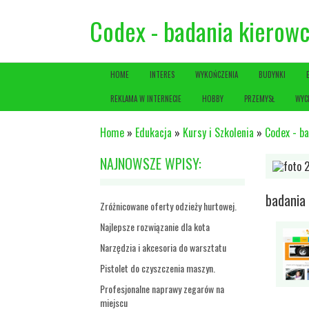
Codex - badania kiero
HOME
INTERES
WYKOŃCZENIA
BUDYNKI
REKLAMA W INTERNECIE
HOBBY
PRZEMYSŁ
WYC
Home
»
Edukacja
»
Kursy i Szkolenia
»
Codex - b
NAJNOWSZE WPISY:
badania
Zróżnicowane oferty odzieży hurtowej.
Najlepsze rozwiązanie dla kota
Narzędzia i akcesoria do warsztatu
Pistolet do czyszczenia maszyn.
Profesjonalne naprawy zegarów na
miejscu