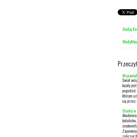
Dodaj K
Modyfiku
Przeczy
Wspaniał
Świat wci
każdy jes
pogodzić 
którym uz
się przez 
Studia w
Akademia 
katolicka,
znakomity
Zapewniam
zaliczyć f