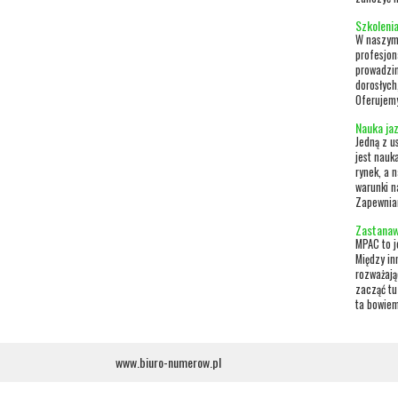
Szkoleni
W naszym 
profesjon
prowadzim
dorosłych
Oferujemy
Nauka ja
Jedną z u
jest nauk
rynek, a 
warunki n
Zapewniam
Zastanaw
MPAC to j
Między in
rozważają
zacząć tu
ta bowiem
www.biuro-numerow.pl